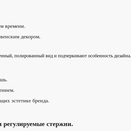
м времени.
евенским декором.
нный, полированный вид и подчеркивают особенность дизайна. 
ошь.
ением.
ющих эстетике бренда.
 регулируемые стержни.