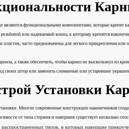
циональности Карн
кже являются функциональными компонентами, которые крепят к
резьбовой или надеваемый конец, к которому крепятся наконеч
ли пластик, часто предназначены для легкого прикрепления или 
низа, а также обеспечить, чтобы карниз не выскользнул из кро
ид своих штор или заменить сломанные или устаревшие украшени
трой Установки Ка
становки. Многие современные конструкции наконечников созда
исимости от типа стержня и навершия существует несколько спос
е распространенных типов, в которых навершие прикручи