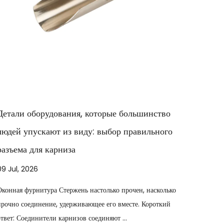
Инженерная бесшовная драпировка: как
современные соединители карнизов решили
архитектурную проблему больших и угловатых
окон
02 Jul, 2026
о
Для достижения плавного движения драпировки в широких
пролетах, сложных архитектурных углах или многосторонних