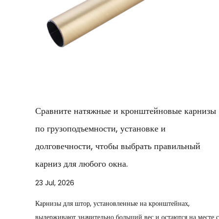
вые карнизы
Прецизионное оконное проектирование
сравнительное руководство по архитек
авильный
карнизным системам
16 Jul, 2026
Прямой вывод: Системы карнизов из экструдирова
алюминия обеспечивают превосходную структурну
ейнах,
стабильность, несущую способность, плавность раб
аются на месте с