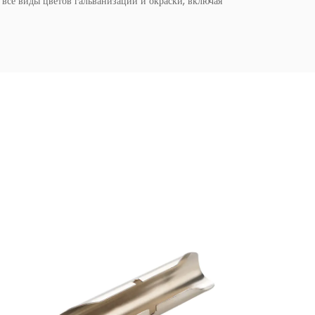
се виды цветов гальванизации и окраски, включая
ения ваших потребностей.
ся страны Европы, а наши производственные мощности
также готовы расширять свой бизнес на другие страны и
ть хорошие деловые отношения с вами вместе. Также тепло
а и проведения. Мы сделаем это, чтобы удовлетворить все