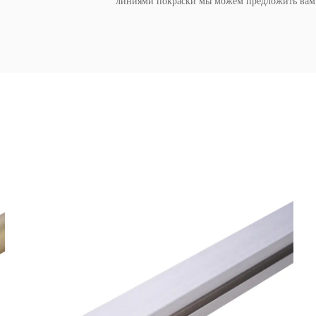
линиями покраски мы можем предложить вам в
некоторые специальные цвета для удовлетвор
Сейчас нашим основным рынком сбыта являют
составляют более 100 контейнеров в год. Мы 
развиваться вместе с ними.
Мы рассчитываем обсудить бизнес и установи
приветствуем вас в нашей компании для визит
ваши потребности.