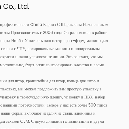
Co., Ltd.
я профессионалом
China Карниз С Шариковым Наконечником
ником Производители
, с 2006 года. Он расположен в районе
 порта Нинбо. У нас есть наш центр пресс-форм, машины для
и, станки с ЧПУ, полировальные машины и полировальные
окраски и наши упаковочные линии. Это означает, что мы
остоятельно, будет легче контролировать качество и время
ики для штор, кронштейны для штор, кольца для штор и
 упаковках, мы можем предложить вам простую упаковку в
 упаковку в термоусадочную пленку, упаковку в ПВХ-набор
 с вашими потребностями. Теперь у нас есть более 500 типов
, наши формы включают изделия из стали, алюминия и
иды заказов OEM. С двумя линиями гальванизации и двумя