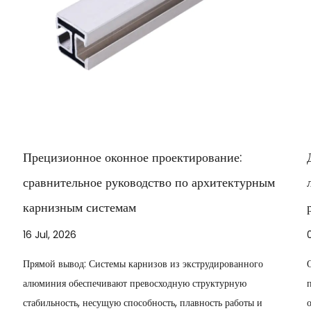
:
Детали оборудования, которые большинство
турным
людей упускают из виду: выбор правильного
разъема для карниза
09 Jul, 2026
нного
Оконная фурнитура Стержень настолько прочен, наскольк
ю
прочно соединение, удерживающее его вместе. Короткий
оты и
ответ: Соединители карнизов соединяют ...